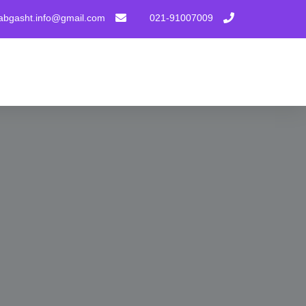
tabgasht.info@gmail.com
021-91007009
پرش
به
محتوا