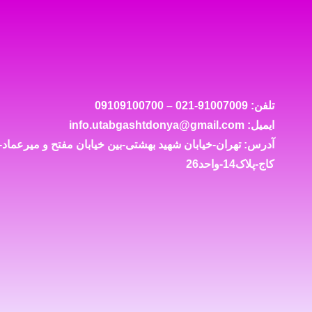
تماس با ما
تلفن: 91007009-021 – 09109100700
ایمیل: info.utabgashtdonya@gmail.com
آدرس: تهران-خیابان شهید بهشتی-بین خیابان مفتح و میرعما
کاج-پلاک14-واحد26